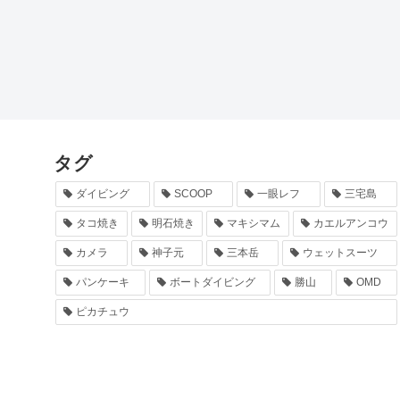
タグ
ダイビング
SCOOP
一眼レフ
三宅島
タコ焼き
明石焼き
マキシマム
カエルアンコウ
カメラ
神子元
三本岳
ウェットスーツ
パンケーキ
ボートダイビング
勝山
OMD
ピカチュウ