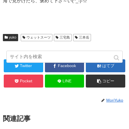
海で見かけたら、褒めて下さ～い(^_-)-☆
yuko
ウェットスーツ
三宅島
三本岳
シェアする
Twitter
Facebook
はてブ
Pocket
LINE
コピー
MoriYuko
関連記事